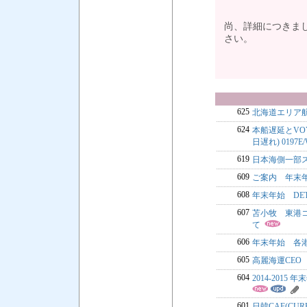
尚、詳細につきまして
さい。
625
北海道エリア
624
本船遅延とVOYAG
日遅れ) 0197E/
619
日本海側一部
609
ご案内 年末
608
年末年始 DE
607
苫小牧 東港
て
606
年末年始 各港
605
高麗海運CEO
604
2014-20
601
日韓CAF(CUR