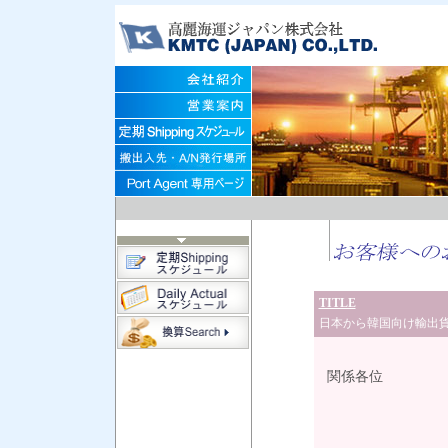
TITLE
日本から韓国向け輸出貨物へ
2012
関係各位
高麗海
営 