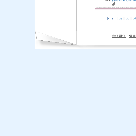
[
32
] [
33
] [
3