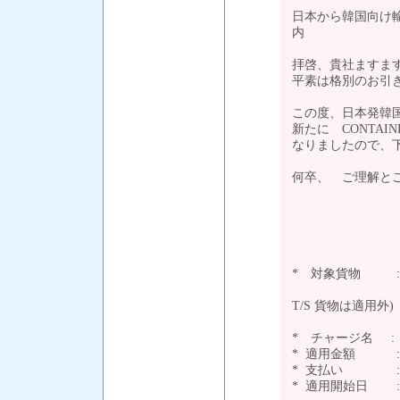
日本から韓国向け輸出
内
拝啓、貴社ますま
平素は格別のお引
この度、日本発韓
新たに CONTAIN
なりましたので、
何卒、 ご理解と
敬
－
* 対象貨物 :
(FRAT R
T/S 貨物は適用外)
* チャージ名 : CO
* 適用金額 : ￥30
* 支払い :
* 適用開始日 :