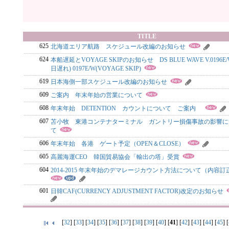
TITLE
625
北海道エリア航路 スケジュール改編のお知らせ
624
本船遅延とVOYAGE SKIPのお知らせ DS BLUE WAVE V.0196E/
日遅れ) 0197E/W(VOYAGE SKIP)
619
日本海側一部スケジュール改編のお知らせ
609
ご案内 年末年始の営業について
608
年末年始 DETENTION カウントについて ご案内
607
苫小牧 東港コンテナターミナル ガントリー損傷事故の影響に
て
606
年末年始 各港 ゲート予定（OPEN＆CLOSE）
605
高麗海運CEO 韓国貿易協会「輸出の塔」受賞
604
2014-2015 年末年始のデマレージカウント方法について（内容訂
601
日韓CAF(CURRENCY ADJUSTMENT FACTOR)改定のお知らせ
[
32
] [
33
] [
34
] [
35
] [
36
] [
37
] [
38
] [
39
] [
40
] [
41
] [
42
] [
43
] [
44
] [
45
] [