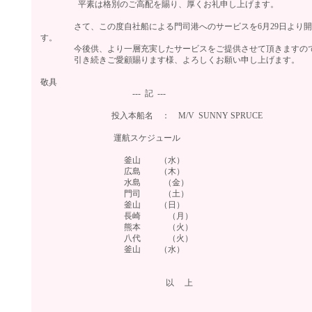
平素は格別のご高配を賜り、厚くお礼申し上げます。
さて、この度自社船による門司港へのサービスを6月29日より開
す。
今後供、より一層充実したサービスをご提供させて頂きますの
引き続きご愛顧賜ります様、よろしくお願い申し上げます。
敬具
--- 記 ---
投入本船名 ： M/V SUNNY SPRUCE
運航スケジュール
釜山 （水）
広島 （木）
水島 （金）
門司 （土）
釜山 （日）
長崎 （月）
熊本 （火）
八代 （火）
釜山 （水）
以 上