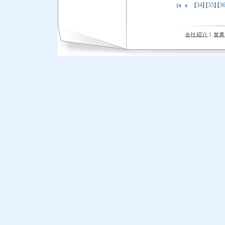
[
34
] [
35
] [
3