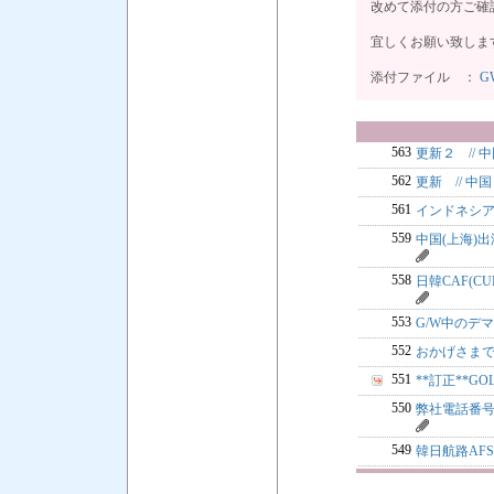
改めて添付の方ご確
宜しくお願い致しま
添付ファイル ：
GW
563
更新２ // 
562
更新 // 
561
インドネシアF
559
中国(上海)
558
日韓CAF(CU
553
G/W中の
552
おかげさま
551
**訂正**GO
550
弊社電話番
549
韓日航路AF