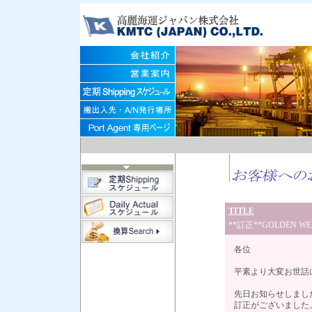
TITLE
**訂正**GOLDEN WE
各位
平素より大変お世話
先日お知らせしましたGO
訂正がございました