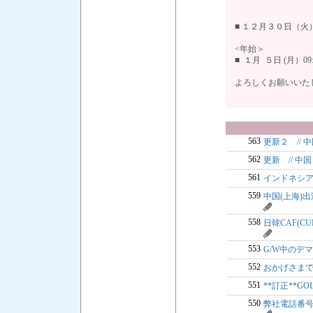
■ １２月３０日（火
<年始＞
■ １月 ５日 (月）0
よろしくお願いいた
563
更新２ // 
562
更新 // 
561
インドネシアF
559
中国(上海)
558
日韓CAF(CU
553
G/W中の
552
おかげさま
551
**訂正**GO
550
弊社電話番