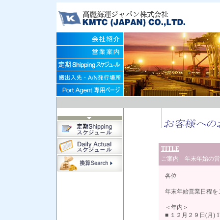
TITLE
ご案内 年末年始の営
各位
年末年始営業日程を
＜年内＞
■ １２月２９日(月) 1