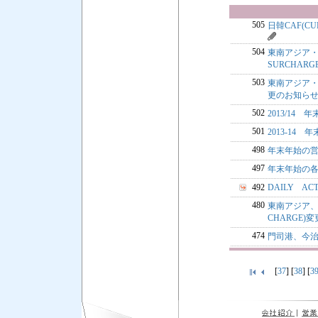
505
日韓CAF(CU
504
東南アジア・中国
SURCHAR
503
東南アジア・中国
更のお知ら
502
2013/1
501
2013-1
498
年末年始の
497
年末年始の
492
DAILY A
480
東南アジア、香
CHARGE)
474
門司港、今
[
37
] [
38
] [
3