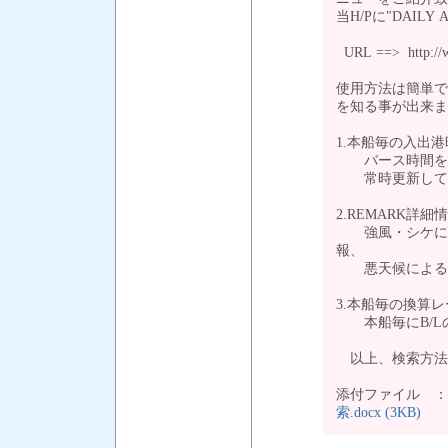
当H/Pに"DAIL
URL ==> http://ww
使用方法は簡単で
を知る事が出来ま
1.本船毎の入出港
バース時間を運
常時更新し
2.REMARK詳細
強風・シケによ
報、
悪天候による本
3.本船毎の換算レ
本船毎にB/L
以上、検索方
添付ファイル 
索.docx (3KB)