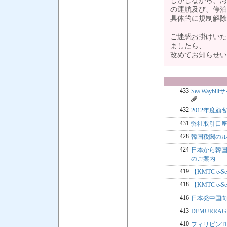
しかしながら、湾
の運航及び、停泊
具体的に規制解除
ご迷惑お掛けいた
ましたら、
改めてお知らせ
433
Sea Way
432
2012年度顧客
431
弊社取引口
428
韓国税関の
424
日本から韓国向
のご案内
419
【KMTC e-S
418
【KMTC e-S
416
日本発中国向
413
DEMURRAG
410
フィリピンTHC