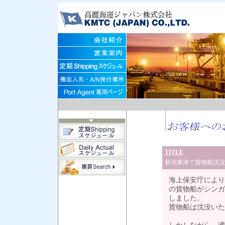
TITLE
新潟東港で貨物船沈没
海上保安庁により
の貨物船がシンガ
しました。
貨物船は沈没いた