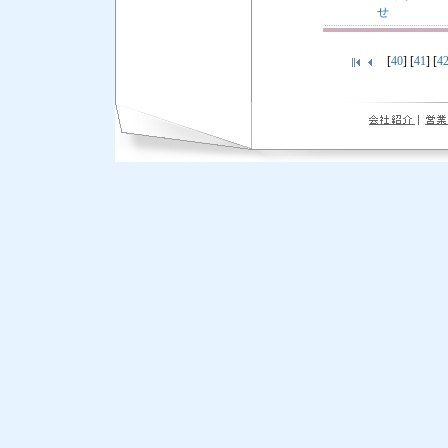
せ
[
40
] [
41
] [
4