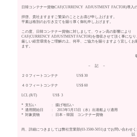
日韓コンテナー貨物CAF(CURRENCY ADJUSTMENT FACTOR)導
拝啓、貴社ますますご繁栄のこととお喜び申し上げます。
平素は格別のお引き立てを賜り厚く御礼申し上げます。
この度、日韓コンテナー貨物に対しまして、ウォン高の影響により
CAF(CURRENCY ADJUSTMENT FACTOR)を徴収させて頂く事にな
厳しい経営環境をご理解の上、何卒、ご協力を賜りますよう宜しくお
ます。
敬
－ 記 －
２０フィートコンテナ US$ 30
４０フィートコンテナ US$ 60
LCL (R/T) US$ 3
* 支払い : 揚げ地払い
* 適用開始日 : 2013年5月15日（水）出港船より適用
* 対象貨物 : 日本－韓国 コンテナー貨物
尚、詳細につきましては弊社営業部(03-3500-5051)までお問い合わせ
以 