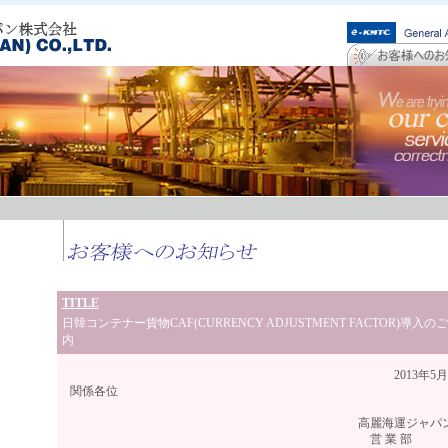
TITLE
日韓コンテナー貨物CAF(CURRENCY ADJUSTMENT FACTOR)導入の
内
2013年5月吉
関係各位
高麗海運ジャパン（
営 業 部