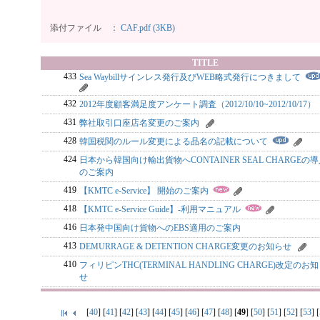
添付ファイル ：
CAF.pdf (3KB)
TITLE
433
Sea Waybillサインレス発行及びWEB略式発行につきまして
432
2012年度顧客満足度アンケート調査（2012/10/10~2012/10/17）
431
弊社取引口座店名変更のご案内
428
韓国税関のルール変更による品名の記載について
424
日本から韓国向け輸出貨物へCONTAINER SEAL CHARGEの
のご案内
419
【KMTC e-Service】 開始のご案内
418
【KMTC e-Service Guide】-利用マニュアル
416
日本発中国向け貨物へのEBS適用のご案内
413
DEMURRAGE & DETENTION CHARGE変更のお知らせ
410
フィリピンTHC(TERMINAL HANDLING CHARGE)改定のお
せ
[
40
] [
41
] [
42
] [
43
] [
44
] [
45
] [
46
] [
47
] [
48
] [
49
] [
50
] [
51
] [
52
] [
53
] [