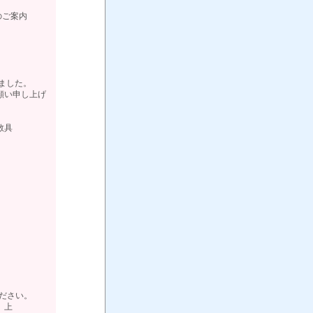
入のご案内
りました。
願い申し上げ
具
ください。
上