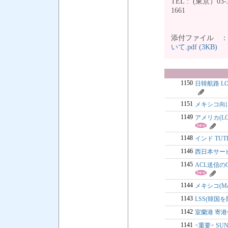
TEL : (東京）03-3
166
添付ファイル 
いて.pdf (3KB)
1150
日韓航路 LO
1151
メキシコ向
1149
アメリカ(L
1148
インド TUT
1146
西日本サー
1145
ACL送信のG
1144
メキシコ(Ma
1143
LSS(韓国を
1142
室蘭港 寄
1141
<重要> S