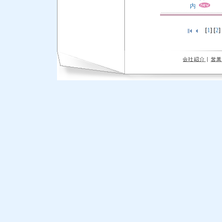
内
[
1
] [
2
]