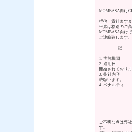
MOMBASA向けC
拝啓 貴社ますま
平素は格別のご高
MOMBASA向けでKe
ご連絡致します。
1. 実施機関 ： Ken
2. 適用日 ：
開始されておりま
3. 指針内容 ： 
載願います。
4. ペナルティ
Custom Pe
ご不明な点は弊社
す。