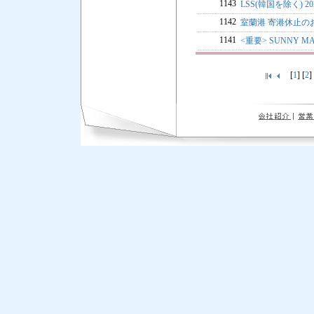
1143
LSS(韓国を除く) 2
1142
室蘭港 寄港休止の
1141
<重要> SUNNY
[
1
] [
2
]