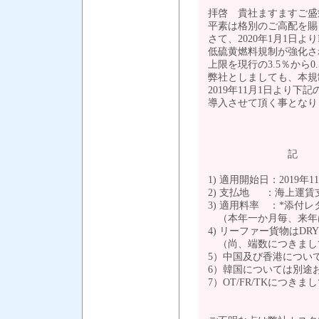
拝啓 貴社ますますご盛
平素は格別のご高配を賜
さて、2020年1月1日
低硫黄燃料規制が強化さ
上限を現行の3.5％から
弊社としましても、本規
2019年11月1日より下記のとおり
導入させて頂く事となり
敬
記
1) 適用開始日：2019年
2) 支払地 ：海上運賃
3) 適用料率 ：*添付
（本年一か月毎、来年
4) リーファー貨物はDR
（尚、端数につきまし
5）中国及び香港につい
6）韓国については別途
7）OT/FR/TKにつき