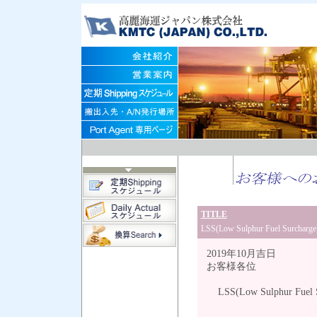
TITLE
LSS(Low Sulphur Fuel Surc
2019年10月吉日
お客様各位
LSS(Low Sulphur Fue