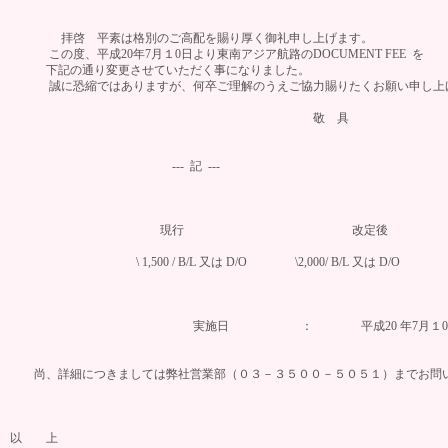
拝啓 平素は格別のご高配を賜り厚く御礼申し上げます。
この度、平成20年7月１0日より東南アジア航路のDOCUMENT FEE を
下記の通り変更させていただく事になりました。
誠に恐縮ではありますが、何卒ご理解のうえご協力賜りたくお願い申し上
敬 具
--- 記 ---
現行 改定後
\ 1,500 / B/L 又は D/O \2,000/ B/L 又は 
実施日 ： 平成20 年7月１0
尚、詳細につきましては弊社営業部（０３－３５００－５０５１）までお問
以 上