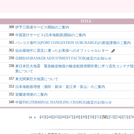
TITLE
369
伊予三島港サービス開始のご案内
368
中国直行サービス(日本海航路)開始のご案内
365
バンコク港PCS(PORT CONGESTION SURCHARGE)の新規課徴のご案内
362
仙台蔵地中に震災に遭ったお客様へのオフィシャルレター
359
日韓BAF(BANKER ADJUSTMENT FACTOR)改定のお知らせ
358
東日本巨大地震 緊急輸送物資の輸送航路啓開作業に伴う流失コンテナ陸
業について
357
東北関東巨大地震について
353
日本海航路増便〈酒田・新潟・直江津・富山〉のご案内
352
室蘭港増便のご案内
349
中国THC(TERMINAL HANDLING CHARGE)改定のお知らせ
[
43
] [
44
] [
45
] [
46
] [
47
] [
48
] [
49
] [
50
] [
51
] [
52
] [
53
] [
54
] [
55
] [
56