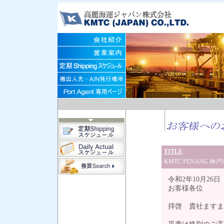
TITLE
KMTC PENANG 
令和2年10月26日
お客様各位
拝啓 貴社ますま