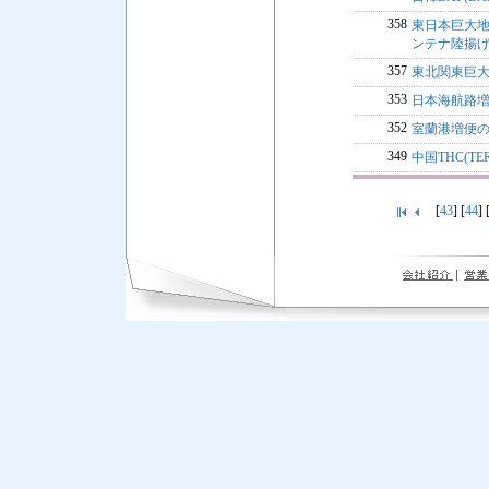
358
東日本巨大
ンテナ陸揚
357
東北関東巨
353
日本海航路
352
室蘭港増便
349
中国THC(TE
[
43
] [
44
] 