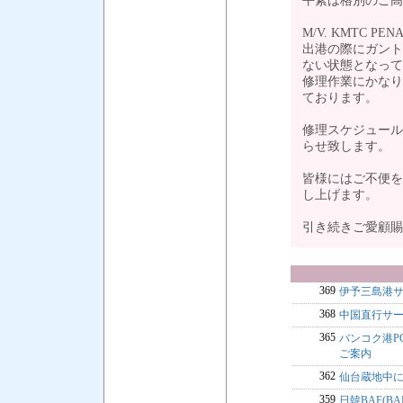
平素は格別のご高
M/V. KMTC 
出港の際にガント
ない状態となって
修理作業にかなり
ております。
修理スケジュール
らせ致します。
皆様にはご不便を
し上げます。
引き続きご愛顧
369
伊予三島港
368
中国直行サー
365
バンコク港PCS
ご案内
362
仙台蔵地中
359
日韓BAF(BA