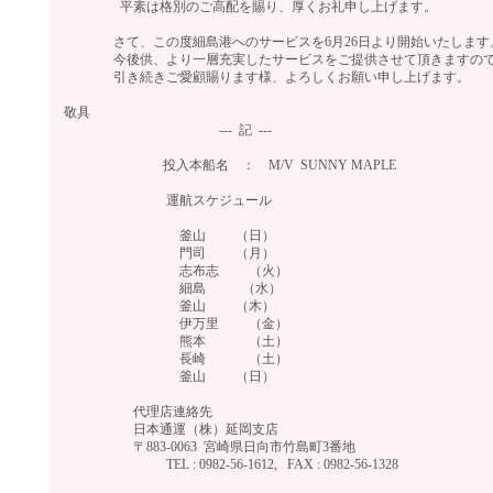
平素は格別のご高配を賜り、厚くお礼申し上げます。
さて、この度細島港へのサービスを6月26日より開始いたします
今後供、より一層充実したサービスをご提供させて頂きますの
引き続きご愛顧賜ります様、よろしくお願い申し上げます。
敬具
--- 記 ---
投入本船名 ： M/V SUNNY MAPLE
運航スケジュール
釜山 （日）
門司 （月）
志布志 （火）
細島 （水）
釜山 （木）
伊万里 （金）
熊本 （土）
長崎 （土）
釜山 （日）
代理店連絡先
日本通運（株）延岡支店
〒883-0063 宮崎県日向市竹島町3番地
TEL : 0982-56-1612, FAX : 0982-56-1328