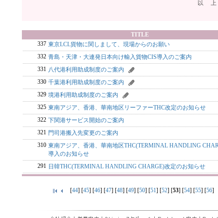
以 上
TITLE
337
東京LCL貨物に関しまして、現場からのお願い
332
青島・天津・大連発日本向け輸入貨物CIS導入のご案内
331
八代港利用助成制度のご案内
330
千葉港利用助成制度のご案内
329
境港利用助成制度のご案内
325
東南アジア、香港、華南地区リーファーTHC改定のお知らせ
322
下関港サービス開始のご案内
321
門司港搬入先変更のご案内
310
東南アジア、香港、華南地区THC(TERMINAL HANDLING CHAR
導入のお知らせ
291
日韓THC(TERMINAL HANDLING CHARGE)改定のお知らせ
[
44
] [
45
] [
46
] [
47
] [
48
] [
49
] [
50
] [
51
] [
52
] [
53
] [
54
] [
55
] [
56