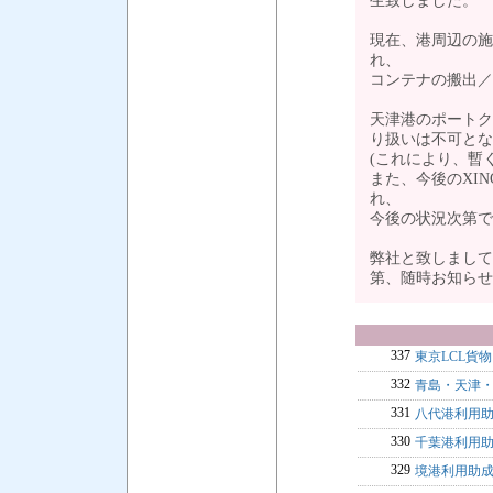
生致しました。
現在、港周辺の施
れ、
コンテナの搬出／
天津港のポートク
り扱いは不可とな
(これにより、暫
また、今後のXI
れ、
今後の状況次第で
弊社と致しまして
第、随時お知ら
337
東京LCL貨
332
青島・天津・
331
八代港利用
330
千葉港利用
329
境港利用助