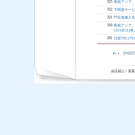
325
東南アジア、
322
下関港サー
321
門司港搬入
310
東南アジア、香
CHARGE)
291
日韓THC(TE
[
44
] [
4