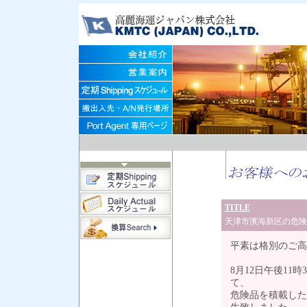
TITLE
天津市濱海新区の危険
平素は格別のご高
8月12日午後1
て、
危険品を積載した