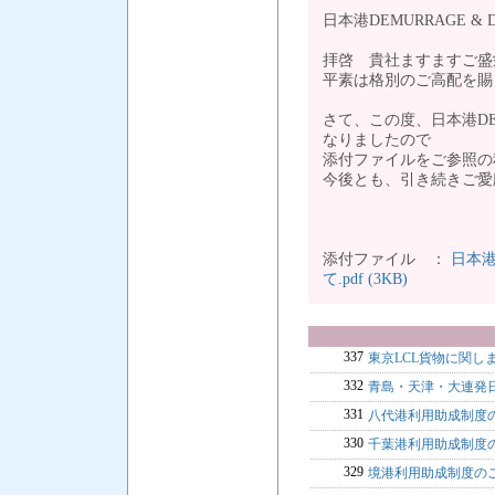
日本港DEMURRAGE & 
拝啓 貴社ますますご盛
平素は格別のご高配を賜
さて、この度、日本港DEMU
なりましたので
添付ファイルをご参照の
今後とも、引き続きご愛
添付ファイル ：
日本港D
て.pdf (3KB)
337
東京LCL貨物に関し
332
青島・天津・大連発日
331
八代港利用助成制度
330
千葉港利用助成制度
329
境港利用助成制度の