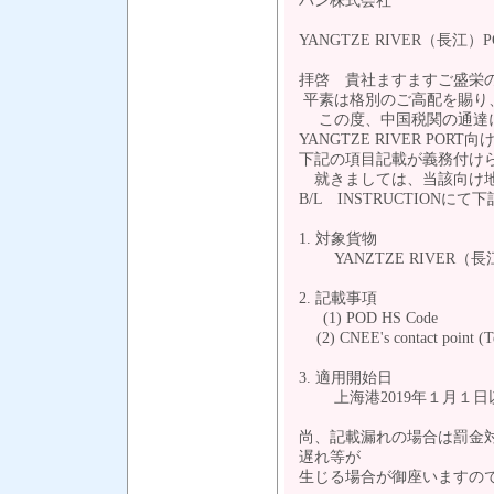
パン株式会社
YANGTZE RIVER（長
拝啓 貴社ますますご盛栄
平素は格別のご高配を賜り
この度、中国税関の通達
YANGTZE RIVER P
下記の項目記載が義務付け
就きましては、当該向け地
B/L INSTRUCTION
1. 対象貨物
YANZTZE RIVER（
2. 記載事項
(1) POD HS Code
(2) CNEE's contact point (Te
3. 適用開始日
上海港2019年１月１日
尚、記載漏れの場合は罰金
遅れ等が
生じる場合が御座いますの