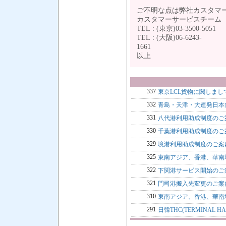
ご不明な点は弊社カスタマ
カスタマーサービスチー
TEL : (東京)03-3500-5051
TEL : (大阪)06-6243-
1
以上
337
東京LCL貨物に関しま
332
青島・天津・大連発日本
331
八代港利用助成制度のご
330
千葉港利用助成制度のご
329
境港利用助成制度のご案
325
東南アジア、香港、華南
322
下関港サービス開始のご
321
門司港搬入先変更のご案
310
東南アジア、香港、華南地区T
291
日韓THC(TERMINAL 