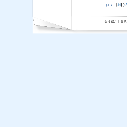
[
44
] [
4