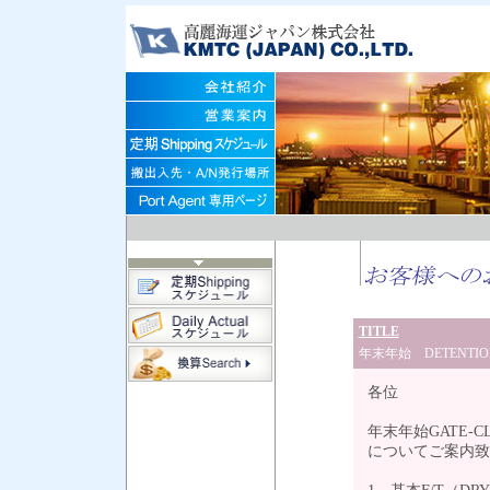
TITLE
年末年始 DETEN
各位
年末年始GATE-C
についてご案内致