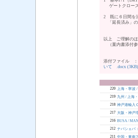
1 基本F/T（DR
ゲートクローズに
2 既に６日間
「延長済み」の場
以上 ご理解のほ
（案内書添付参
添付ファイル 
いて .docx (3KB
220
上海・寧波 
219
九州 / 上
218
神戸港輸入
217
大阪・神戸
216
BUSA / M
212
ナバシェバ
211
中国・東南