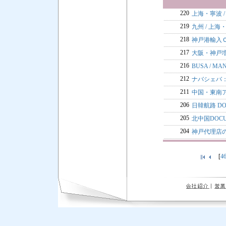
220
上海・寧波 
219
九州 / 上
218
神戸港輸入
217
大阪・神戸
216
BUSA / M
212
ナバシェバ
211
中国・東南
206
日韓航路 DO
205
北中国DOCU
204
神戸代理店
[
4