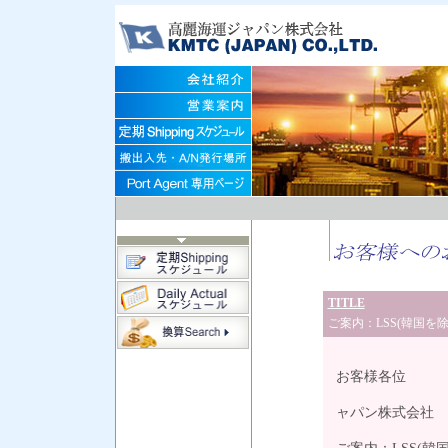
TITLE
ご案内：LSS(韓国を除く
202
お客様各位
高
ャパン株式会社