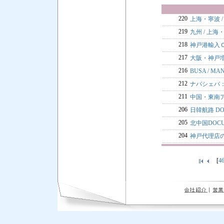
220
上海・寧波 
219
九州 / 上
218
神戸港輸入
217
大阪・神戸
216
BUSA / M
212
ナバシェバ
211
中国・東南
206
日韓航路 DO
205
北中国DOCU
204
神戸代理店
[
4