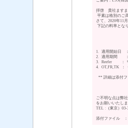
ご案内：LSS(韓国
拝啓 貴社ますま
平素は格別のご
さて、2020年11月1日
下記の料率とな
1. 適用開始日 ：
2. 適用期間 ： 2
3. Reefer
4. OT,FR,TK ：
** 詳細は添付
ご不明な点は弊社
をお願いいたし
TEL : (東京）03-
添付ファイル 