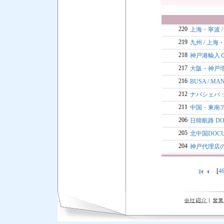
220
上海・寧波 
219
九州 / 上
218
神戸港輸入
217
大阪・神戸
216
BUSA / M
212
ナバシェバ
211
中国・東南
206
日韓航路 DO
205
北中国DOCU
204
神戸代理店
[
4