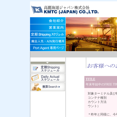
TITLE
年末年始中のFREE T
対象ターミナル及び
コンテナ種別 
カウント方法 ：
ウント）
＊昨年と同様に、今