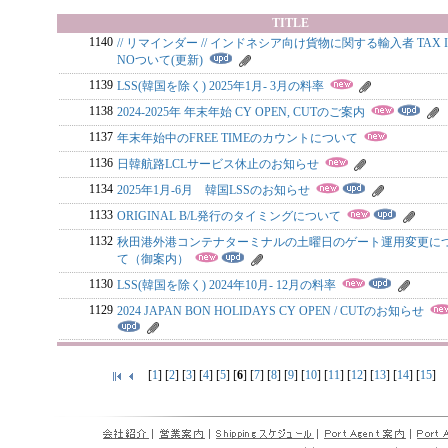
TITLE
1140
// リマインダー // インドネシア向け貨物に関する輸入者 TAX I
NOついて(更新)
1139
LSS(韓国を除く) 2025年1月- 3月の料率
1138
2024-2025年 年末年始 CY OPEN, CUTのご案内
1137
年末年始中のFREE TIMEのカウントについて
1136
日韓航路LCLサービス休止のお知らせ
1134
2025年1月-6月 韓国LSSのお知らせ
1133
ORIGINAL B/L発行のタイミングについて
1132
秋田港外港コンテナターミナルの土曜日のゲート運用変更に
て（御案内）
1130
LSS(韓国を除く) 2024年10月- 12月の料率
1129
2024 JAPAN BON HOLIDAYS CY OPEN / CUTのお知らせ
[
1
] [
2
] [
3
] [
4
] [
5
] [
6
] [
7
] [
8
] [
9
] [
10
] [
11
] [
12
] [
13
] [
14
] [
15
]