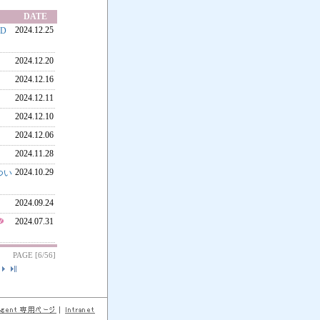
DATE
2024.12.25
D
2024.12.20
2024.12.16
2024.12.11
2024.12.10
2024.12.06
2024.11.28
2024.10.29
つい
2024.09.24
2024.07.31
PAGE [6/56]