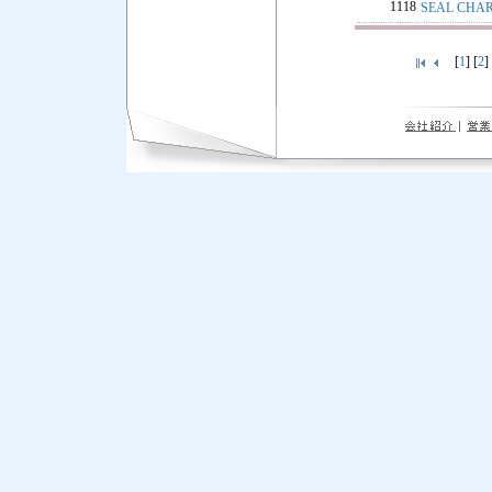
1118
SEAL CH
[
1
] [
2
]