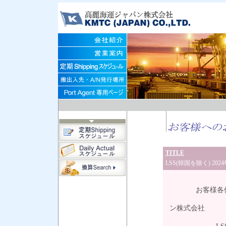
TITLE
LSS(韓国を除く) 202
20
お客様各
高
ン株式会社