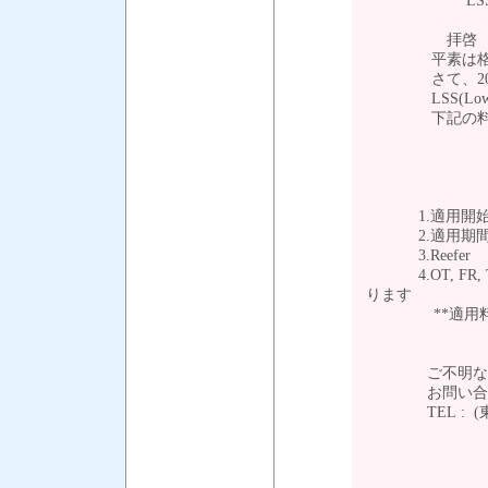
LSS(韓国を除
拝啓 貴社ま
平素は格別の
さて、2024
LSS(Low Sulp
下記の料率と
1.適用開始日 
2.適用期間 ：2
3.Reefer
4.OT, FR, TK
ります
**適用料率に
ご不明な点は弊
お問い合わせ
TEL : (東京）03