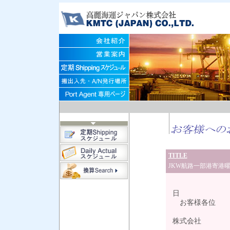
TITLE
JKW航路一部港寄港
20
日
お客様各位
高麗
株式会社