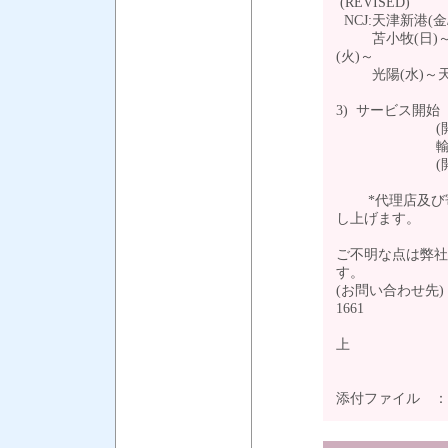
(REVISED)
NCJ:天津新港(金
苫小牧(日)～仙
(火)～
光陽(水)～天津
3) サービス開始 
(開始本船：ST
輸出 3月12
(開始本船：ST
*代理店及び寄
し上げます。
ご不明な点は弊社
す。
(お問い合わせ先) 東京
16
上
添付ファイル 