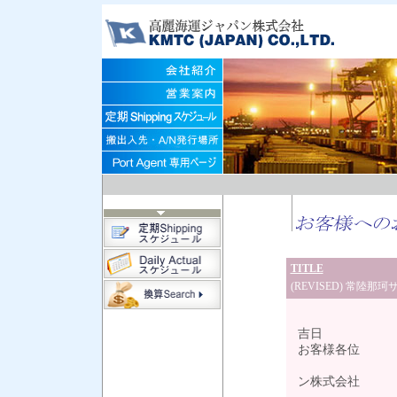
TITLE
(REVISED) 常陸
令
吉日
お客様各位
高
ン株式会社