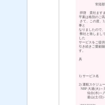
常陸那珂サ
拝啓 貴社ます
平素は格別のご高
さて、この度、3
事と
なりましたので、
弊社と致しまし
した
サービスをご提供
引き続きご愛顧賜
す
具
－ 
1) サービス名 
2) 運航スケジュ
NBP:大連(火)～
仙台(水)～八戸(
釜山(土/日)～