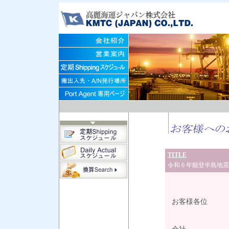
TITLE
令和 6 年能登半島
202
お客様各位
高麗