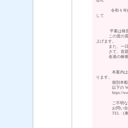
会社
令和 6 年能
して
平素は格別の
この度の震災に
上げます。
また、一日も
さて、首題の件
各港の稼働状
本案内は現時
ります。
個別本船スケ
以下の WEB
https://www.t
ご不明な点は弊
お問い合わせ
TEL : (東京)03-