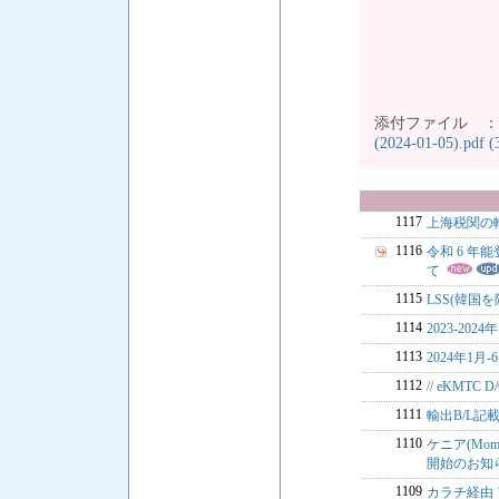
添付ファイル 
(2024-01-05).pdf 
1117
上海税関の
1116
令和 6 
て
1115
LSS(韓国を
1114
2023-202
1113
2024年1月
1112
// eKMTC 
1111
輸出B/L記
1110
ケニア(Momb
開始のお知
1109
カラチ経由