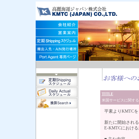
TITLE
米国サービスに関するE
平素よりKMTC
新たに開始される
E-KMTCにお