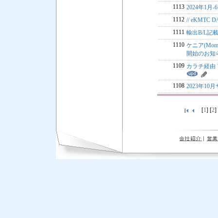
1113
2024年1月
1112
// eKMTC 
1111
輸出B/L記
1110
ケニア(Momb
開始のお知
1109
カラチ経由
1108
2023年1
[
1
] [
2
]