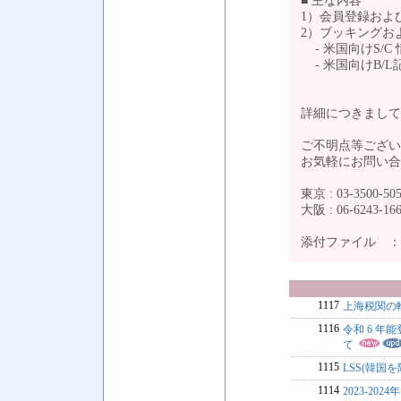
■ 主な内容
1）会員登録およ
2）ブッキングおよ
- 米国向けS/C
- 米国向けB/
詳細につきまして
ご不明点等ござい
お気軽にお問い合
東京 : 03-3500-50
大阪 : 06-6243-16
添付ファイル 
1117
上海税関の
1116
令和 6 
て
1115
LSS(韓国を
1114
2023-202