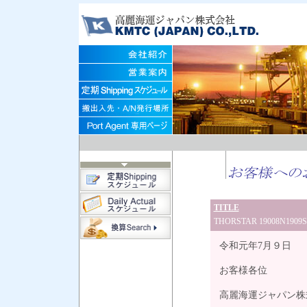
TITLE
THORSTAR 19008N1
令和元年7月９日
お客様各位
高麗海運ジャパン株