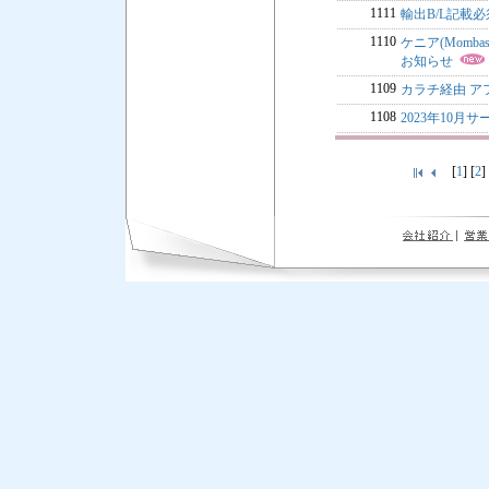
1111
輸出B/L記載
1110
ケニア(Mombas
お知らせ
1109
カラチ経由 
1108
2023年10月
[
1
] [
2
]