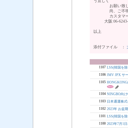
う宜しく
お願い致し
尚、ご不明な点は 
カスタマーサービスチ
大阪:06-6243
以上
添付ファイル ：
1107
LSS(韓国を除く
1106
JMV JPX
1105
HONGKONG
1104
NINGBO向
1103
日本通運株式
1102
2023年 お盆期
1101
LSS(韓国を除
1100
2023年7月1