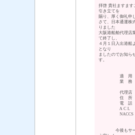
拝啓 貴社ますま
引き立てを
賜り、厚く御礼申
さて、日本通運株
りました
大阪港船舶代理店業
て終了し、
４月１日入出港船
となり
ましたのでお知ら
す
適 用 : 令
業 務 : NAC
諸チャ
代理店 : 株
住 所 : 〒55
電 話 : 06-661
A C L ： 船
NACCS ： C
今後もサービス