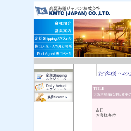
TITLE
大阪港船舶代理店変更
令
吉日
お客様各位
大阪港船