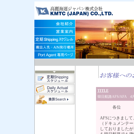
TITLE
韓日航路AFS/AFA
各位
AFSにつきまして
（ドキュメンテー
しておりましたが、