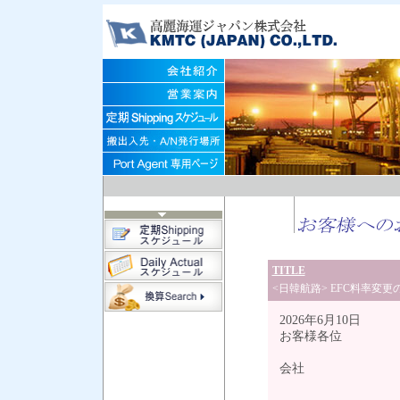
TITLE
<日韓航路> EFC料率変更の
2026年6月10日
お客様各位
高麗
会社