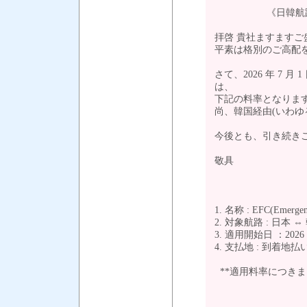
《日韓航路》EFC(Em
拝啓 貴社ますます
平素は格別のご高配
さて、2026 年 7 月 1
は、
下記の料率となりま
尚、韓国経由(いわゆ
今後とも、引き続き
敬具
1. 名称 : EFC(Emergenc
2. 対象航路 : 日本 ⇔
3. 適用開始日 ：202
4. 支払地 : 到着地払い(c
**適用料率につき