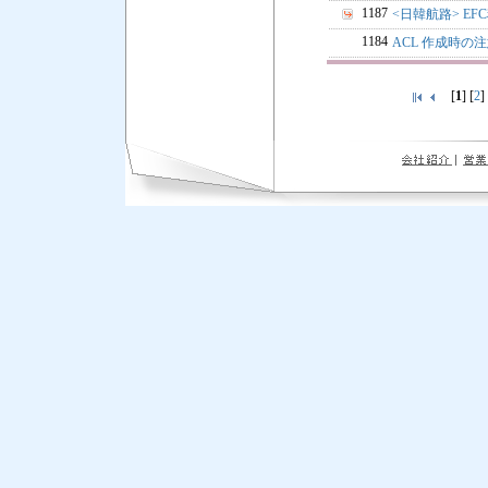
1187
<日韓航路> EF
1184
ACL 作成時の
[
1
] [
2
]