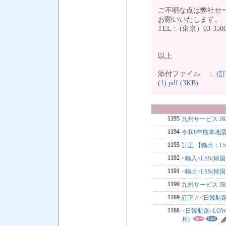
ご不明な点は弊社セ
お願いいたします。
TEL : (東京）03-3500
以上
添付ファイル ：
(
(1).pdf (3KB)
1195
九州サービス J
1194
令和8年熊本地
1193
訂正 【輸出：LS
1192
<輸入>LSS(韓国
1191
<輸出>LSS(韓国
1190
九州サービス JK
1189
訂正 // <日韓航
1188
<日韓航路>LOW 
月)