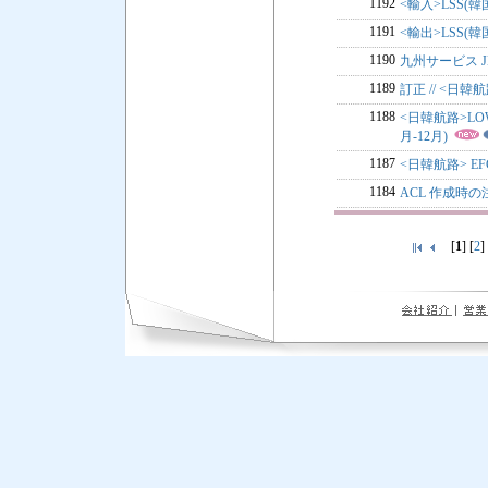
1192
<輸入>LSS(韓
1191
<輸出>LSS(韓
1190
九州サービス J
1189
訂正 // <日韓
1188
<日韓航路>LOW
月-12月)
1187
<日韓航路> E
1184
ACL 作成時
[
1
] [
2
]