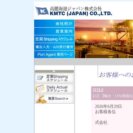
TITLE
訂正 【輸出：LSS(韓国を
2026年6月29日
お客様各位
高麗
式会社