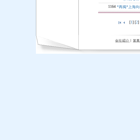
1164
*再掲*上海
[
1
] [
2
]