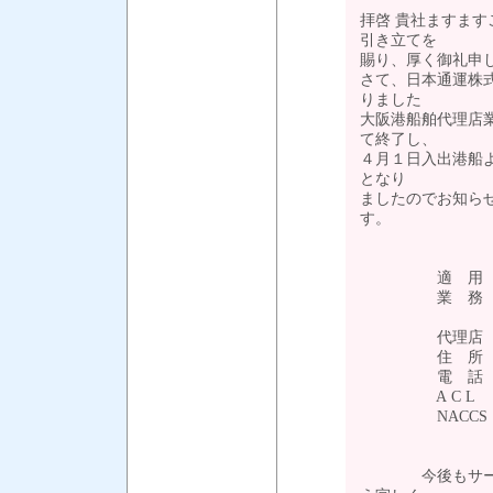
拝啓 貴社ますま
引き立てを
賜り、厚く御礼申
さて、日本通運株
りました
大阪港船舶代理店業
て終了し、
４月１日入出港船
となり
ましたのでお知ら
す
適 用 : 令
業 務 : NAC
諸チャ
代理店 : 株
住 所 : 〒55
電 話 : 06-661
A C L ： 船
NACCS ： C
今後もサービス