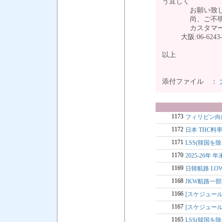
う宜しく
お願い致し
尚、ご不明な点は 
カスタマーサービスチ
大阪:06-6243
以上
添付ファイル ：
1173
フィリピン向
1172
日本 THC料
1171
LSS(韓国を除
1170
2025-26年 
1169
日韓航路 LOW
1168
JKW航路一
1166
[スケジュー
1167
[スケジュー
1165
LSS(韓国を除く