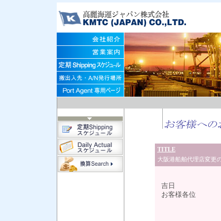
TITLE
大阪港船舶代理店変更
令
吉日
お客様各位
大阪港船