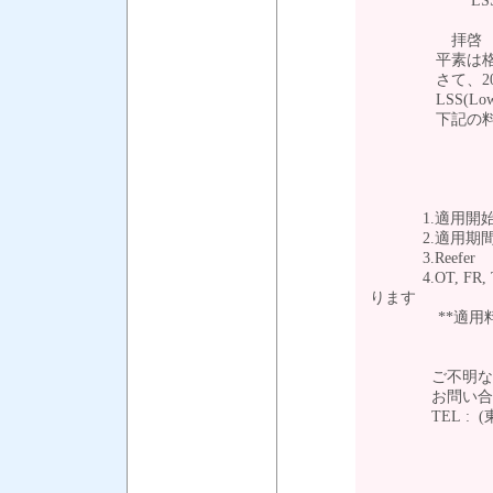
LSS(韓国を除
拝啓 貴社ま
平素は格別の
さて、2024
LSS(Low Sulp
下記の料率と
1.適用開始日 
2.適用期間 ：2
3.Reefer
4.OT, FR, TK
ります
**適用料率に
ご不明な点は弊
お問い合わせ
TEL : (東京）03