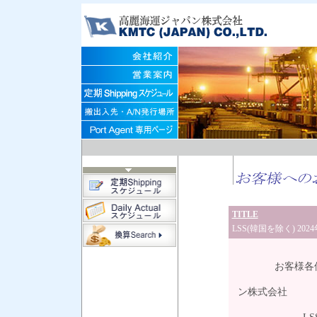
TITLE
LSS(韓国を除く) 202
20
お客様各
高
ン株式会社