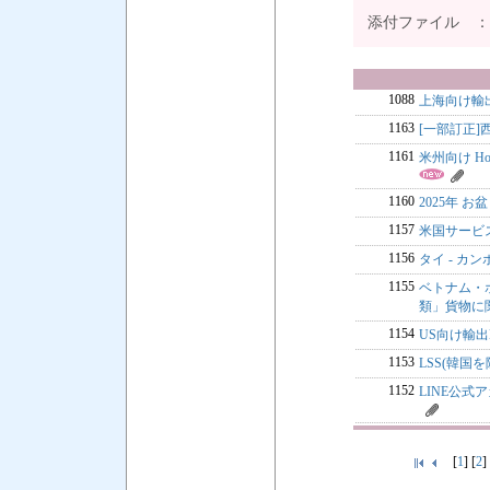
添付ファイル 
1088
上海向け輸
1163
[一部訂正
1161
米州向け Ho
1160
2025年 お盆
1157
米国サービス
1156
タイ - カ
1155
ベトナム・ホ
類」貨物に
1154
US向け輸出B
1153
LSS(韓国を
1152
LINE公
[
1
] [
2
]