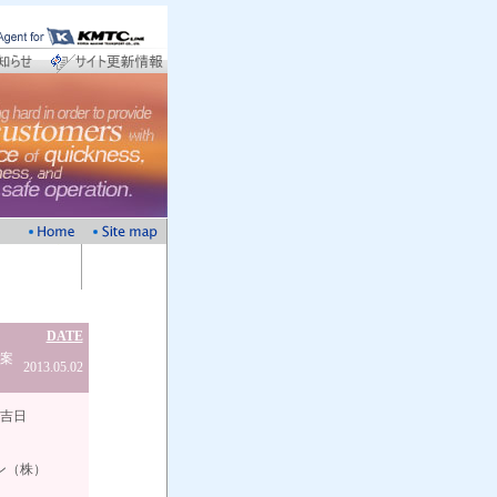
DATE
ご案
2013.05.02
日
株）