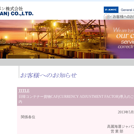
TITLE
日韓コンテナー貨物CAF(CURRENCY ADJUSTMENT FACTOR)導入の
内
2013年5月吉
関係各位
高麗海運ジャパン（
営 業 部