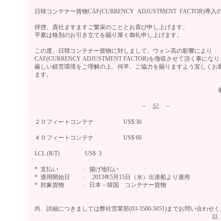
日韓コンテナー貨物CAF(CURRENCY ADJUSTMENT FACTOR)導
拝啓、貴社ますますご繁栄のこととお喜び申し上げます。
平素は格別のお引き立てを賜り厚く御礼申し上げます。
この度、日韓コンテナー貨物に対しまして、ウォン高の影響により
CAF(CURRENCY ADJUSTMENT FACTOR)を徴収させて頂く事にな
厳しい経営環境をご理解の上、何卒、ご協力を賜りますよう宜しくお
ます。
敬
－ 記 －
２０フィートコンテナ US$ 30
４０フィートコンテナ US$ 60
LCL (R/T) US$ 3
* 支払い : 揚げ地払い
* 適用開始日 : 2013年5月15日（水）出港船より適用
* 対象貨物 : 日本－韓国 コンテナー貨物
尚、詳細につきましては弊社営業部(03-3500-5051)までお問い合わせ
以 