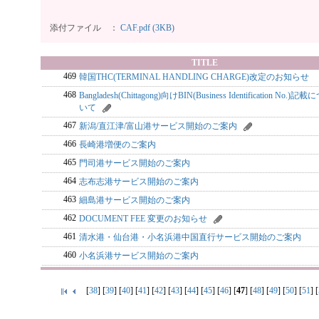
添付ファイル ：
CAF.pdf (3KB)
TITLE
469
韓国THC(TERMINAL HANDLING CHARGE)改定のお知らせ
468
Bangladesh(Chittagong)向けBIN(Business Identification No.)記載
いて
467
新潟/直江津/富山港サービス開始のご案内
466
長崎港増便のご案内
465
門司港サービス開始のご案内
464
志布志港サービス開始のご案内
463
細島港サービス開始のご案内
462
DOCUMENT FEE 変更のお知らせ
461
清水港・仙台港・小名浜港中国直行サービス開始のご案内
460
小名浜港サービス開始のご案内
[
38
] [
39
] [
40
] [
41
] [
42
] [
43
] [
44
] [
45
] [
46
] [
47
] [
48
] [
49
] [
50
] [
51
] [