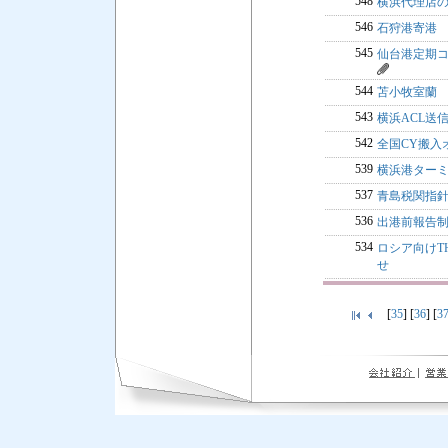
548
横浜代理店
546
石狩港寄港 
545
仙台港定期
544
苫小牧室蘭 
543
横浜ACL送
542
全国CY搬入
539
横浜港ターミ
537
青島税関指針
536
出港前報告制
534
ロシア向けTHC
せ
[
35
] [
36
] [
3