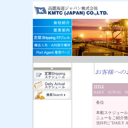
TITLE
DAILY ACTUAL
各位
本船スケジュール
ニューをご紹介致
当H/Pに"DAIL