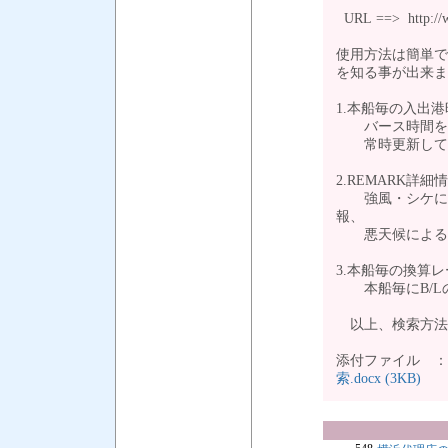
URL ==> http://ww
使用方法は簡単で
を知る事が出来ま
1.本船毎の入出港
バース時間を運
常時更新し
2.REMARK詳細
強風・シケによ
報、
悪天候による本
3.本船毎の換算レ
本船毎にB/L
以上、検索方
添付ファイル 
索.docx (3KB)