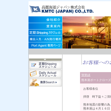
TITLE
熊本港ポートクローズ
お客様各位
拝啓 時下益々ご清
熊本地震の影響の為
熊本港は４月１６日