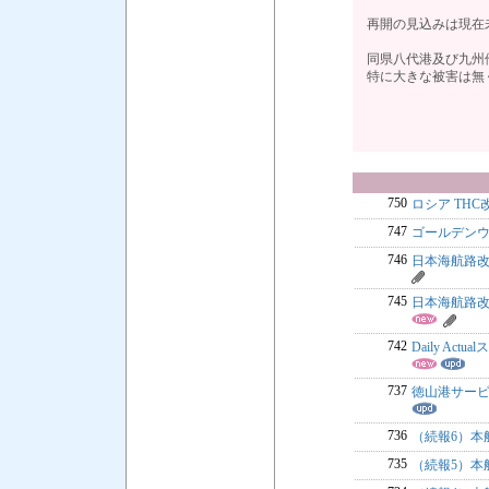
再開の見込みは現在
同県八代港及び九州
特に大きな被害は無
750
ロシア TH
747
ゴールデンウ
746
日本海航路改
745
日本海航路改
742
Daily A
737
徳山港サービ
736
（続報6）本船
735
（続報5）本船