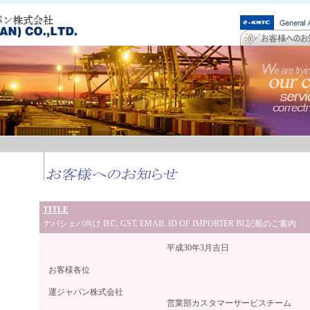
TITLE
ナバシェバ向け IEC, GST, EMAIL ID OF IMPORTER BL記載のご案内
平成30年3月吉日
お客様各位
高麗
運ジャパン株式会社
営業部カスタマーサービスチーム