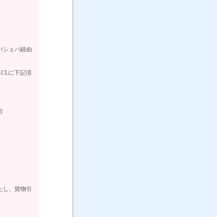
バシェバ経由
CLに下記項
桁
たし、貨物引