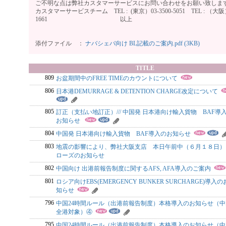
ご不明な点は弊社カスタマーサービスにお問い合わせをお願い致しま
カスタマーサービスチーム TEL : (東京）03-3500-5051 TEL : （大阪）0
1661 以上
添付ファイル ：
ナバシェバ向け BL記載のご案内.pdf (3KB)
TITLE
809
お盆期間中のFREE TIMEのカウントについて
806
日本港DEMURRAGE & DETENTION CHARGE改定について
805
訂正（支払い地訂正）/// 中国発 日本港向け輸入貨物 BAF導
お知らせ
804
中国発 日本港向け輸入貨物 BAF導入のお知らせ
803
地震の影響により、弊社大阪支店 本日午前中（６月１８日）
ローズのお知らせ
802
中国向け 出港前報告制度に関するAFS, AFA導入のご案内
801
ロシア向けEBS(EMERGENCY BUNKER SURCHARGE)導入の
知らせ
796
中国24時間ルール（出港前報告制度）本格導入のお知らせ（中
全港対象）④
795
中国24時間ルール（出港前報告制度）本格導入のお知らせ（中