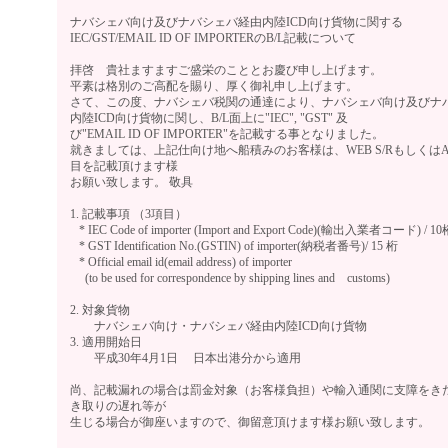
ナバシェバ向け及びナバシェバ経由内陸ICD向け貨物に関する
IEC/GST/EMAIL ID OF IMPORTERのB/L記載について
拝啓 貴社ますますご盛栄のこととお慶び申し上げます。
平素は格別のご高配を賜り、厚く御礼申し上げます。
さて、この度、ナバシェバ税関の通達により、ナバシェバ向け及びナ
内陸ICD向け貨物に関し、B/L面上に"IEC", "GST" 及
び"EMAIL ID OF IMPORTER"を記載する事となりました。
就きましては、上記仕向け地へ船積みのお客様は、WEB S/RもしくはA
目を記載頂けます様
お願い致します。 敬具
1. 記載事項 （3項目）
* IEC Code of importer (Import and Export Code)(輸出入業者コード) / 10
* GST Identification No.(GSTIN) of importer(納税者番号)/ 15 桁
* Official email id(email address) of importer
(to be used for correspondence by shipping lines and customs)
2. 対象貨物
ナバシェバ向け・ナバシェバ経由内陸ICD向け貨物
3. 適用開始日
平成30年4月1日 日本出港分から適用
尚、記載漏れの場合は罰金対象（お客様負担）や輸入通関に支障をき
き取りの遅れ等が
生じる場合が御座いますので、御留意頂けます様お願い致します。