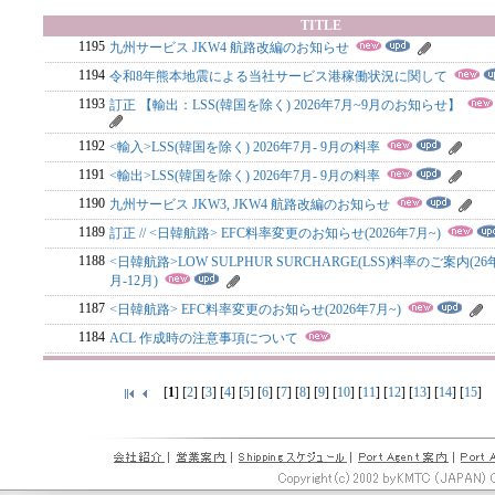
TITLE
1195
九州サービス JKW4 航路改編のお知らせ
1194
令和8年熊本地震による当社サービス港稼働状況に関して
1193
訂正 【輸出：LSS(韓国を除く) 2026年7月~9月のお知らせ】
1192
<輸入>LSS(韓国を除く) 2026年7月- 9月の料率
1191
<輸出>LSS(韓国を除く) 2026年7月- 9月の料率
1190
九州サービス JKW3, JKW4 航路改編のお知らせ
1189
訂正 // <日韓航路> EFC料率変更のお知らせ(2026年7月~)
1188
<日韓航路>LOW SULPHUR SURCHARGE(LSS)料率のご案内(26
月-12月)
1187
<日韓航路> EFC料率変更のお知らせ(2026年7月~)
1184
ACL 作成時の注意事項について
[
1
] [
2
] [
3
] [
4
] [
5
] [
6
] [
7
] [
8
] [
9
] [
10
] [
11
] [
12
] [
13
] [
14
] [
15
]