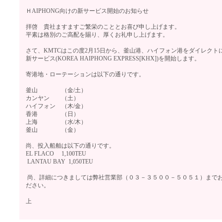
ＨAIPHONG向けの新サービス開始のお知らせ
拝啓 貴社ますますご繁栄のこととお喜び申し上げます。
平素は格別のご高配を賜り、厚くお礼申し上げます。
さて、KMTCはこの度2月15日から、釜山港、ハイフォン港をダイレクト
新サービス(KOREA HAIPHONG EXPRESS[KHX])を開始します。
寄港地・ローテーションは以下の通りです。
釜山 （金/土）
カンヤン （土）
ハイフォン （木/金）
香港 （日）
上海 （水/木）
釜山 （金）
尚、投入船舶は以下の通りです。
EL FLACO 1,100TEU
LANTAU BAY 1,050TEU
尚、詳細につきましては弊社営業部（０３－３５００－５０５１）まで
ださい。
上