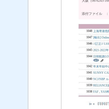
大阪（06-6243
添付ファイル 
1048
上海寄港危
1047
[輸出] Onl
1046
///訂正///
1045
2021-202
1044
日韓航路LOW
1042
年末年始中の
1041
SUNNY C
1040
NCJ/NB
1039
RELIANC
1038
FAF , 
[
5
] [
6
] [
7