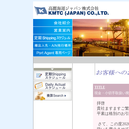
TITLE
現金・小切手取扱い廃
拝啓
貴社ますますご繁
平素は格別のお引
さて、この度20