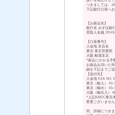
扱いを廃止させて
つきましては、2
下記銀行口座へお
【お振込先】
銀行名 みずほ銀
受取人名義 ｺｳﾗｲｶｲｳ
【口座番号】
入金地 支店名
東京 東京営業部 (
大阪 船場支店 (当
*振込にかかる手
お振込み頂いた対象B/L N
細を下記までご送
【送付先】
入金地 FAX NO. E
東京（輸入） 03-3500
東京（輸出） 03-3500
大阪（輸出入） 06-62
*上記KMTC東
変更ございません
尚、詳細につきまし