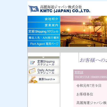
TITLE
THORSTAR 19008N1
令和元年7月９日
お客様各位
高麗海運ジャパン株