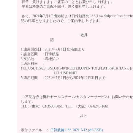
拝啓 貴社ますますご盛栄のこととお慶び申し上げます。
平素は格別のご高配を賜り、厚く御礼申し上げます。
さて、2021年7月1日出港船より日韓航路のLSS(Low Sulphur Fuel Surch
記の料率となりましたので、ご案内申し上げます。
敬具
記
1.適用開始日：2021年7月1日 出港船より
2.該当区間 ：日韓航路
3.支払地 ：着地払い
4.適用料率 ：
FCL:USD155/20’,USD310/40’(REEFER,OPEN TOP,FLAT RACK,TANK
LCL:USD10/RT
5.適用期間 ：2021年7月1日から2021年12月31日まで
ご不明な点は弊社セールスチーム/カスタマーサービスにお問い合わ
します。
TEL : (東京）03-3500-5051, TEL : （大阪）06-624
以上
添付ファイル ：
日韓航路 LSS 2021.7-12.pdf (3KB)