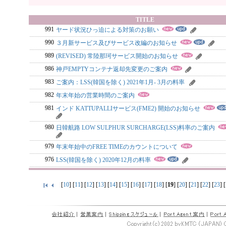
TITLE
991
ヤード状況ひっ迫による対策のお願い
990
３月新サービス及びサービス改編のお知らせ
989
(REVISED) 常陸那珂サービス開始のお知らせ
986
神戸EMPTYコンテナ返却先変更のご案内
983
ご案内：LSS(韓国を除く) 2021年1月- 3月の料率
982
年末年始の営業時間のご案内
981
インド KATTUPALLIサービス(FME2) 開始のお知らせ
980
日韓航路 LOW SULPHUR SURCHARGE(LSS)料率のご案内
979
年末年始中のFREE TIMEのカウントについて
976
LSS(韓国を除く) 2020年12月の料率
[
10
] [
11
] [
12
] [
13
] [
14
] [
15
] [
16
] [
17
] [
18
] [
19
] [
20
] [
21
] [
22
] [
23
] [