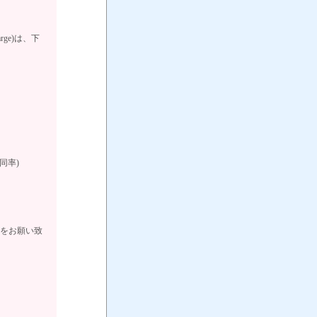
arge)は、下
も同率)
せをお願い致
3-1661