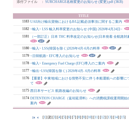
添付ファイル ：
SURCHARGE名称変更のお知らせ (変更).pdf (3KB)
TITLE
1183
UAE向け輸出貨物におけるB/L記載必須事項に関するご案内
1182
<輸入> LSS 輸入料率変更のお知らせ (中国) 2026年4月24日~
1181
（一部訂正）日本 THC 料率改定のお知らせ(日本発着 全航路対象
1180
<輸入> LSS(韓国を除く)2026年4月-6月の料率
1179
<日韓航路> EFC導入のお知らせ
1178
<輸入> Emergency Fuel Charge (EFC)導入のご案内
1177
<輸出>LSS(韓国を除く) 2026年4月- 6月の料率
1176
【重要】中東地域における情勢不安に伴う本船運航への影響に
て
1175
西日本サービス 航路改編のお知らせ
1174
DETENTION CHARGE（返却延滞料）への消費税課税運用開始
案内
[
1
] [
2
] [
3
] [
4
] [
5
] [
6
] [
7
] [
8
] [
9
] [
10
] [
11
] [
12
] [
13
] [
14
] [
15
]