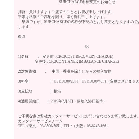
SURCHARGE名称変更のお知らせ
拝啓 貴社ますますご盛栄のこととお慶び申し上げます。
平素は格別のご高配を賜り、厚く御礼申し上げます。
早速ですが、SURCHARGEの名称が下記のとおり変更となりますので
します。
敬具
記
1)名称 ： 変更前 : CRC(COST RECOVERY CHARGE)
変更後 : CIC(CONTIANER IMBALANCE CHARGE)
2)対象貨物 ： 中国（香港を除く）からの輸入
3)料率 ： USD30.00/20FT USD50.00/40FT (変更ございません
3)支払地 ： 揚港
4)適用開始日 ： 2019年7月5日（揚地入港日基準）
ご不明な点は弊社カスタマーサービスにお問い合わせをお願い致します
カスタマーサービスチーム
TEL : (東京）03-3500-5051, TEL :（大阪）06-6243-