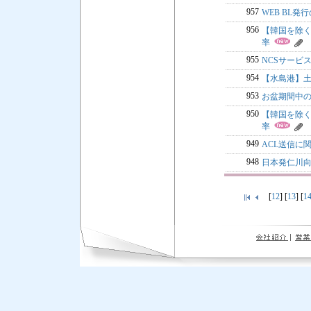
957
WEB BL発
956
【韓国を除く】L
率
955
NCSサービ
954
【水島港】
953
お盆期間中のC
950
【韓国を除く】L
率
949
ACL送信に
948
日本発仁川向
[
12
] [
13
] [
1