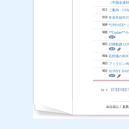
（中国全港
911
ご案内：LSS
910
年末年始中のF
909
*UPDATE*
908
**Updat
905
日韓航路 LOW
904
石狩港のBO
903
フィリピン
902
SUNNY 
[
15
] [
16
] [
1