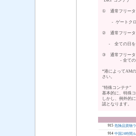
”DRY コンテナ”
① 通常フリータ
- ゲートクロ
② 通常フリータ
- 全ての日を
③ 通常フリータ
- 全ての日を
*港によってAM
さい。
”特殊コンテナ”
基本的に、特殊コ
しかし、例外的に
認となります。
915
危険品貨物
914
中国24時間