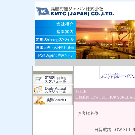
TITLE
日韓航路 LOW SULPHUR SURCHA
202
お客様各位
高麗海運
日韓航路 LOW SULPHUR