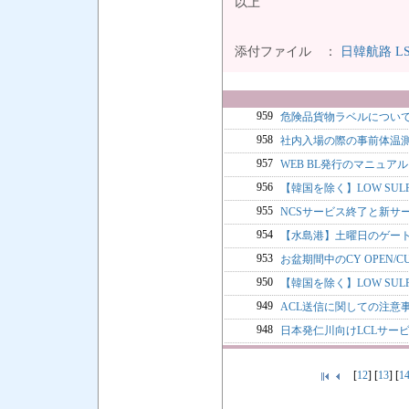
以上
添付ファイル ：
日韓航路 LSS 
959
危険品貨物ラベルについ
958
社内入場の際の事前体温
957
WEB BL発行のマニュアル
956
【韓国を除く】LOW SULPH
955
NCSサービス終了と新サー
954
【水島港】土曜日のゲー
953
お盆期間中のCY OPEN/
950
【韓国を除く】LOW SULPH
949
ACL送信に関しての注意
948
日本発仁川向けLCLサー
[
12
] [
13
] [
1