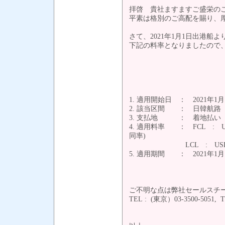
拝啓 貴社ますますご盛栄の
平素は格別のご高配を賜り、
さて、2021年1月1日出港船より日韓航路
下記の料率となりましたので
1. 適用開始日 ： 2021年1
2. 該当区間 ： 日韓航路
3. 支払地 ： 着地払い
4. 適用料率 ： FCL : USD95/
同率)
LCL : USD6
5. 適用期間 ： 2021年1月
ご不明な点は弊社セールスチ
TEL : (東京）03-350