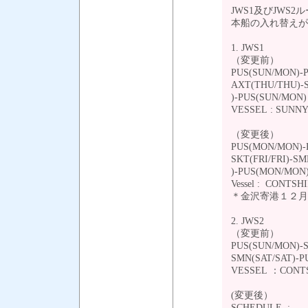
JWS1及びJWS
本船の入れ替えが
1. JWS1
（変更前）
PUS(SUN/MON)-
AXT(THU/THU)-S
)-PUS(SUN/MON
VESSEL : SUNN
（変更後）
PUS(MON/MON)-
SKT(FRI/FRI)-S
)-PUS(MON/MO
Vessel : CONTSHI
＊金沢寄港１２月２日
2. JWS2
（変更前）
PUS(SUN/MON)-S
SMN(SAT/SAT)-
VESSEL ：CONT
(変更後）
SCHEDULE :