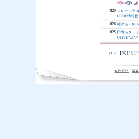
829
マレーシア向
CODE情報
826
神戸港（RC
825
門司港ターミ
OLIVE”及び"
[
20
] [
21
] [
2