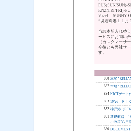
PUS(SUN/SUN)-
KNZ(FRI/FRI)-P
Vessel : SUNNY O
*境港寄港１１月３０
当該本船入れ替え
ービスにお問い合
（カスタマーサービス T
今後とも弊社サー
す。 敬
838
本船 "RELI
837
本船 "RELI
834
KICTゲート
833
10/26 Ｋ
832
神戸港（RC
831
新規航路 ”
小牧港/八戸
830
DOCUMENT