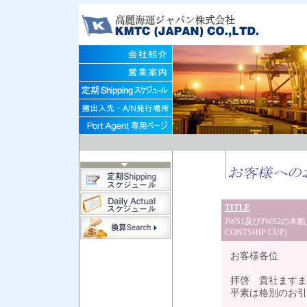
TITLE
JWS1及びJWS2の本
CONTSHIP CUP)
お客様各位
拝啓 貴社ますま
平素は格別のお引