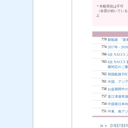
＊本船荷役は不可
（余震が続いている
上
779
新航路 ”新
774
2017年 - 
766
6次 NACCS
765
6次 NACC
務対応のご
762
韓国航路TH
761
中国、アジア
758
お盆期間中のF
757
直江津港寄
754
中国発日本向
751
中東、南アジ
[
24
] [
25
] [
2