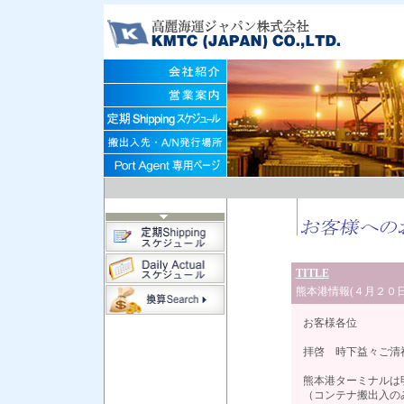
TITLE
熊本港情報(４月２０
お客様各位
拝啓 時下益々ご清
熊本港ターミナルは
（コンテナ搬出入の