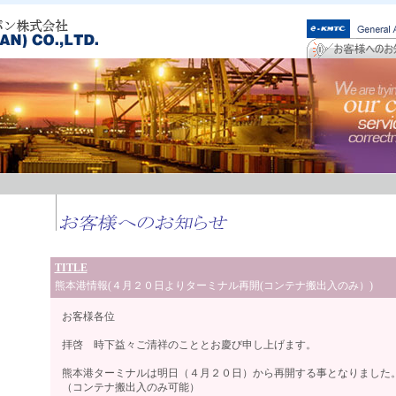
TITLE
熊本港情報(４月２０日よりターミナル再開(コンテナ搬出入のみ）)
お客様各位
拝啓 時下益々ご清祥のこととお慶び申し上げます。
熊本港ターミナルは明日（４月２０日）から再開する事となりました
（コンテナ搬出入のみ可能）