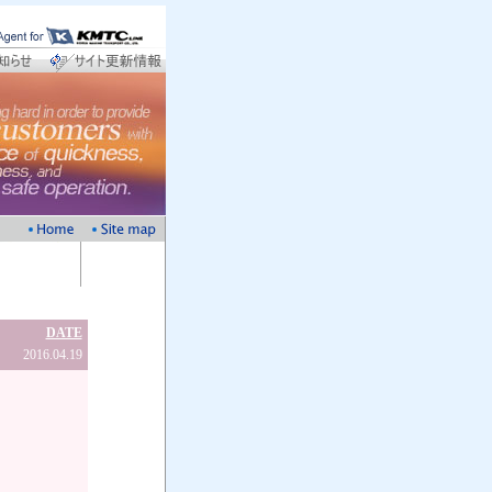
DATE
2016.04.19
。