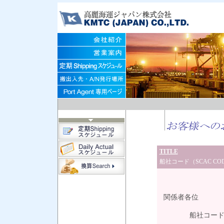
TITLE
船社コード（SCAC C
平成
関係者各位
船社コード（SC