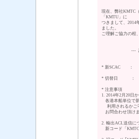
現在、弊社KMTC
「KMTU」に
つきまして、201
ました。
ご理解ご協力の
--- 記 
* 新SCAC ： 
* 切替日 ： 2
* 注意事項
1. 2014年2月2
各港本船単位で新
利用されるかご不
お問合わせ頂け
2. 輸出ACL送
新コード「KMT