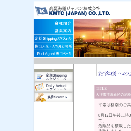
TITLE
天津市濱海新区の危険
平素は格別のご高
8月12日午後1
て、
危険品を積載した