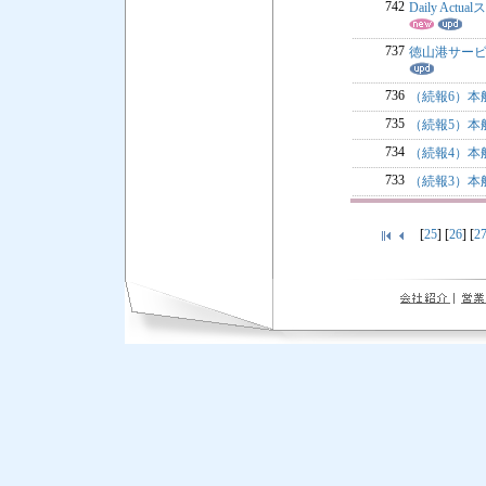
742
Daily A
737
徳山港サービ
736
（続報6）本船
735
（続報5）本船
734
（続報4）本
733
（続報3）本船
[
25
] [
26
] [
2