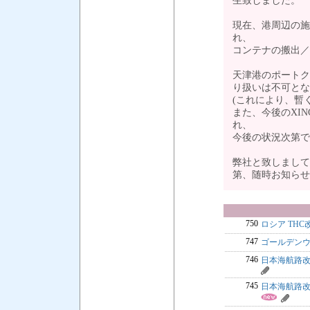
生致しました。
現在、港周辺の施
れ、
コンテナの搬出／
天津港のポートク
り扱いは不可とな
(これにより、暫
また、今後のXI
れ、
今後の状況次第で
弊社と致しまして
第、随時お知ら
750
ロシア TH
747
ゴールデンウ
746
日本海航路改
745
日本海航路改